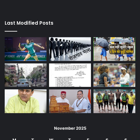
Last Modified Posts
November 2025
M
T
W
T
F
S
S