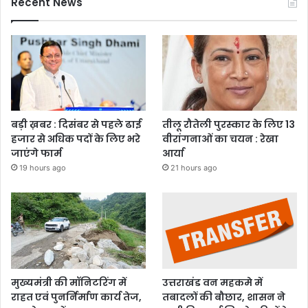
Recent News
बड़ी ख़बर : दिसंबर से पहले ढाई
तीलू रौतेली पुरस्कार के लिए 13
हजार से अधिक पदों के लिए भरे
वीरांगनाओं का चयन : रेखा
जाएंगे फार्म
आर्या
19 hours ago
21 hours ago
मुख्यमंत्री की मॉनिटरिंग में
उत्तराखंड वन महकमे में
राहत एवं पुनर्निर्माण कार्य तेज,
तबादलों की बौछार, शासन ने