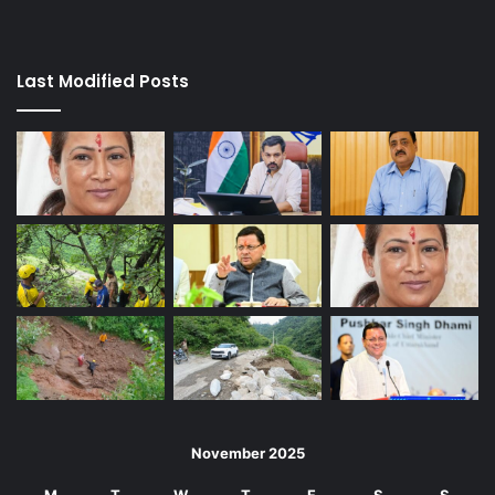
Last Modified Posts
November 2025
M
T
W
T
F
S
S