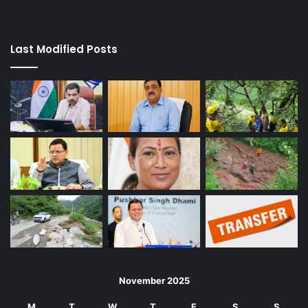
Last Modified Posts
November 2025
M
T
W
T
F
S
S