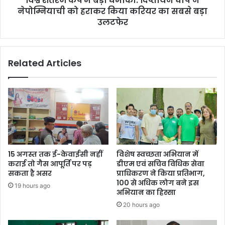
विश्व शतरंज कप में बड़ा धमाका: दिप्तायन घोष ने
को
नेपोम्नियाची को हराकर किया करियर का सबसे बड़ा
हराकर
उलटफेर
किया
करियर
का
Related Articles
सबसे
बड़ा
उलटफेर
15 अगस्त तक ई-केवाईसी नहीं
विशेष स्वच्छता अभियान में
कराई तो गैस आपूर्ति पर पड़
डीएम एवं सचिव विधिक सेवा
सकता है असर
प्राधिकरण ने किया प्रतिभाग,
100 से अधिक लोग बने इस
19 hours ago
अभियान का हिस्सा
20 hours ago