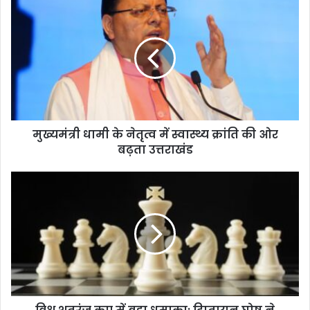
मुख्यमंत्री
धामी
के
नेतृत्व
में
स्वास्थ्य
क्रांति
की
ओर
मुख्यमंत्री धामी के नेतृत्व में स्वास्थ्य क्रांति की ओर
बढ़ता
उत्तराखंड
बढ़ता उत्तराखंड
विश्व
शतरंज
कप
में
बड़ा
धमाका:
दिप्तायन
घोष
ने
नेपोम्नियाची