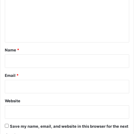
m
m
e
n
t
*
Name
*
Email
*
Website
Save my name, email, and website in this browser for the next