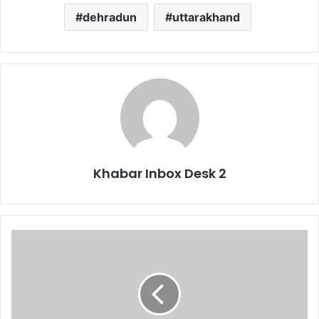
dehradun
uttarakhand
Khabar Inbox Desk 2
खेल
मंत्री
रेखा
आर्या
ने
की