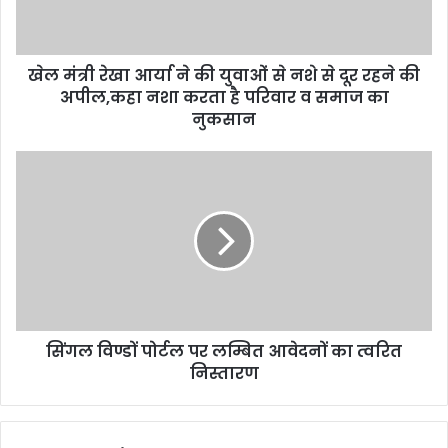
युवाओं
से
नशे
खेल मंत्री रेखा आर्या ने की युवाओं से नशे से दूर रहने की
से
दूर
अपील,कहा नशा करता है परिवार व समाज का
रहने
नुकसान
की
अपील,कहा
सिंगल
नशा
विण्डों
करता
पोर्टल
है
पर
परिवार
लम्बित
व
आवेदनों
समाज
का
का
त्वरित
नुकसान
निस्तारण
सिंगल विण्डों पोर्टल पर लम्बित आवेदनों का त्वरित
निस्तारण