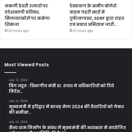
नकली डेयरी उत्पादों पर
देवप्रयाग के समीप बोलेरो
प्रदेशव्यापी प्रतिबंध,
वाहन गहरी खाई में
मिलावटखोरों पर कसेगा
दुर्घटनाग्रस्त, SDRF द्वारा राहत
शिकंजा
एवं बचाव अभियान जारी…
20 hours ago
21 hours ago
Most Viewed Posts
July 12, 2024
बिग न्यूज़ : विभागीय मंत्री डा. रावत ने अधिकारियों को दिये
निर्देश…
July 12, 2024
मुख्यमंत्री ने हरिद्वार में कावड़ मेला 2024 की तैयारियों को लेकर
की समीक्षा…
July 12, 2024
सैन्य धाम निर्माण के संबंध में मुख्यमंत्री की अध्यक्षता में आयोजित