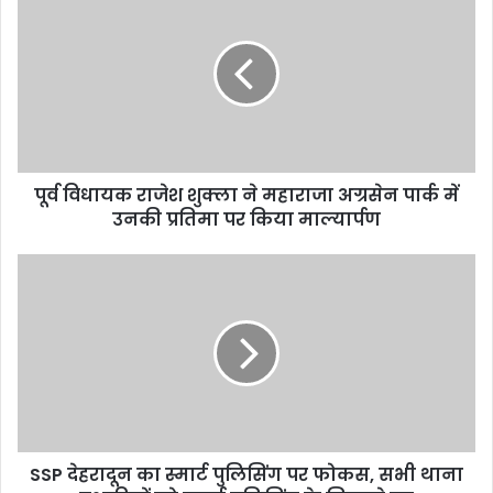
विधायक
राजेश
शुक्ला
ने
महाराजा
अग्रसेन
पार्क
में
पूर्व विधायक राजेश शुक्ला ने महाराजा अग्रसेन पार्क में
उनकी
प्रतिमा
उनकी प्रतिमा पर किया माल्यार्पण
पर
किया
SSP
माल्यार्पण
देहरादून
का
स्मार्ट
पुलिसिंग
पर
फोकस,
सभी
थाना
SSP देहरादून का स्मार्ट पुलिसिंग पर फोकस, सभी थाना
प्रभारियों