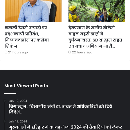
नकली डेयरी उत्पादों पर
देवप्रयाग के समीप बोलेरो
प्रदेशव्यापी प्रतिबंध,
वाहन गहरी खाई में
मिलावटखोरों पर कसेगा
दुर्घटनाग्रस्त, SDRF द्वारा राहत
शिकंजा
एवं बचाव अभियान जारी…
21 hours ago
22 hours ago
Most Viewed Posts
July 12, 2024
बिग न्यूज़ : विभागीय मंत्री डा. रावत ने अधिकारियों को दिये
निर्देश…
July 12, 2024
मुख्यमंत्री ने हरिद्वार में कावड़ मेला 2024 की तैयारियों को लेकर