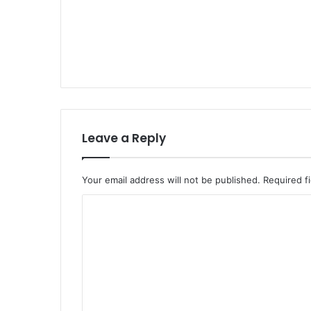
Leave a Reply
Your email address will not be published.
Required f
C
o
m
m
e
n