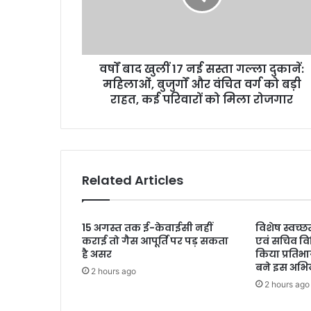
सस्ता
गल्ला
दुकानें:
महिलाओं,
वर्षों बाद खुलीं 17 नई सस्ता गल्ला दुकानें:
बुजुर्गों
और
महिलाओं, बुजुर्गों और वंचित वर्ग को बड़ी
वंचित
राहत, कई परिवारों को मिला रोजगार
वर्ग
को
बड़ी
राहत,
कई
Related Articles
परिवारों
को
मिला
15 अगस्त तक ई-केवाईसी नहीं
विशेष स्वच्
रोजगार
कराई तो गैस आपूर्ति पर पड़ सकता
एवं सचिव वि
है असर
किया प्रतिभ
बने इस अभिय
2 hours ago
2 hours ago