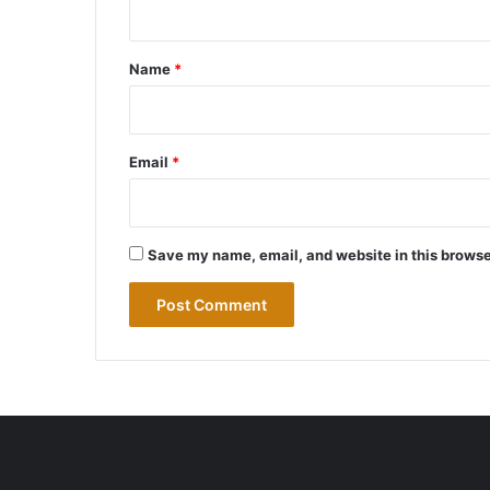
t
*
Name
*
Email
*
Save my name, email, and website in this browse