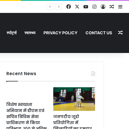
Facebook
X
YouTube
Instagram
Log In
Random
Si
सा
Ra
स्पोर्ट्स
स्वास्थ्य
PRIVACY POLICY
CONTACT US
Recent News
विशेष स्वच्छता
अभियान में डीएम एवं
जनपदीय जूडो
सचिव विधिक सेवा
प्रतियोगिता में
प्राधिकरण ने किया
खिलाड़ियों का दमदार
प्रतिभाग, 100 से अधिक