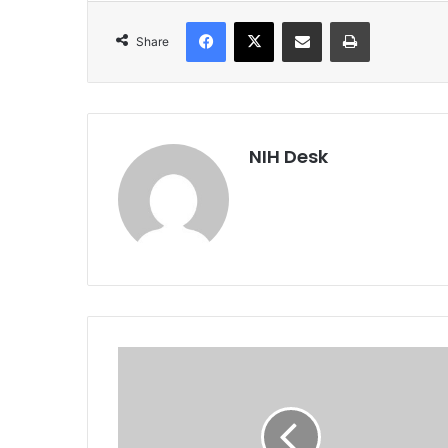
Facebook
X
Share via Email
Print
Share
NIH Desk
वर्षों
बाद
खुलीं
17
नई