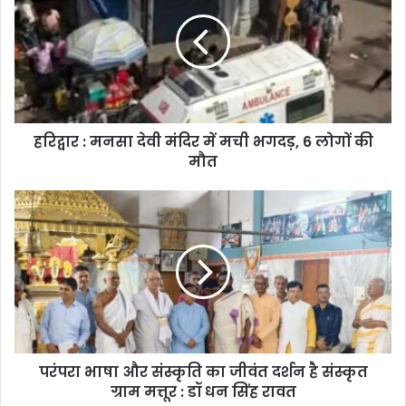
मनसा
देवी
मंदिर
में
मची
भगदड़,
6
हरिद्वार : मनसा देवी मंदिर में मची भगदड़, 6 लोगों की
लोगों
की
मौत
मौत
परंपरा
भाषा
और
संस्कृति
का
जीवंत
दर्शन
है
संस्कृत
परंपरा भाषा और संस्कृति का जीवंत दर्शन है संस्कृत
ग्राम
मत्तूर
ग्राम मत्तूर : डॉ धन सिंह रावत