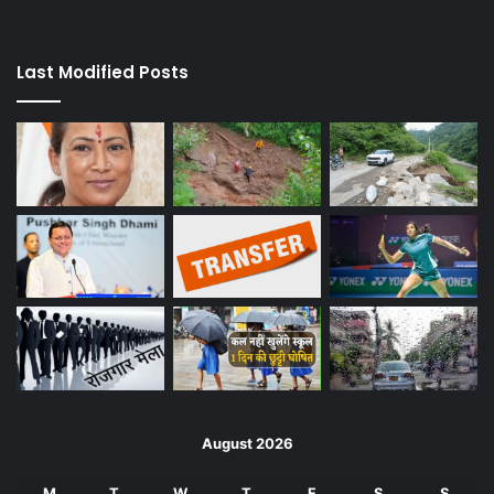
Last Modified Posts
August 2026
M
T
W
T
F
S
S