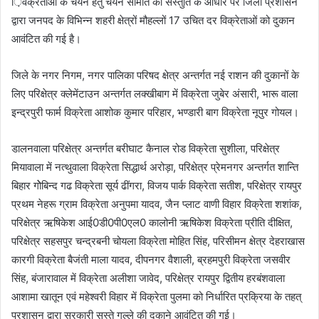
़िवक्रेताओं के चयन हेतु चयन समिति की संस्तुति के आधार पर जिला प्रशासन
द्वारा जनपद के विभिन्न शहरी क्षेत्रों मौहल्लों 17 उचित दर विक्रेताओं को दुकान
आवंटित की गई है।
जिले के नगर निगम, नगर पालिका परिषद क्षेत्र अन्तर्गत नई राशन की दुकानों के
लिए परिक्षेत्र क्लेमेंटाउन अन्तर्गत लक्खीबाग में विक्रेता जुबेर अंसारी, भारू वाला
इन्द्रपुरी फार्म विक्रेता आशोक कुमार परिहार, भण्डारी बाग विक्रेता नूपुर गोयल।
डालनवाला परिक्षेत्र अन्तर्गत बरीघाट कैनाल रोड विक्रेता सुशीला, परिक्षेत्र
मियावाला में नत्थुवाला विक्रेता सिद्धार्थ अरोड़ा, परिक्षेत्र प्रेमनगर अन्तर्गत शान्ति
बिहार गोेबिन्द गढ विक्रेता सूर्य ढींगरा, विजय पार्क विक्रेता सतीश, परिक्षेत्र रायपुर
प्रथम नेहरू ग्राम विक्रेता अनुपमा यादव, जैन प्लाट वाणी विहार विक्रेता शशांक,
परिक्षेत्र ऋषिकेश आई0डी0पी0एल0 कालोनी ऋषिकेश विक्रेता प्रीति दीक्षित,
परिक्षेत्र सहसपुर चन्द्रबनी चोयला विक्रेता मोहित सिंह, परिसीमन क्षेत्र देहराखास
कारगी विक्रेता बैजंती माला यादव, दीपनगर वैशाली, ब्रहमपुरी विक्रेता जसवीर
सिंह, बंजारावाल में विक्रेता अलीशा जावेद, परिक्षेत्र रायपुर द्वितीय हरबंशवाला
आशामा खातून एवं महेश्वरी विहार में विक्रेता पुलमा को निर्धारित प्रक्रिया के तहत्
प्रशासन द्वारा सरकारी सस्ते गल्ले की दुकाने आवंटित की गई।