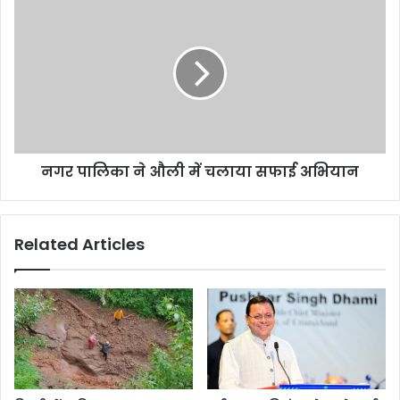
नगर
में
पालिका
निशुल्क
ने
मेडिकल
औली
सेवाओं
में
हेतु
चलाया
रवाना
सफाई
अभियान
नगर पालिका ने औली में चलाया सफाई अभियान
Related Articles