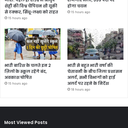
जारी: पहले ही राउंड में आयुष
रोजगार मेला, 559 पदों पर
शेट्टी की विश्व चैंपियन शी यूकी
होगा चयन
से टक्कर, सिंधू-लक्ष्य को राहत
15 hours ago
15 hours ago
भारी बारिश के चलते इन 2
भारी से बहुत भारी वर्षा की
ज़िलों के स्कूल रहेंगे बंद,
चेतावनी के बीच जिला प्रशासन
अवकाश घोषित
अलर्ट, सभी विभागों को हाई
अलर्ट पर रहने के निर्देश
15 hours ago
18 hours ago
Most Viewed Posts