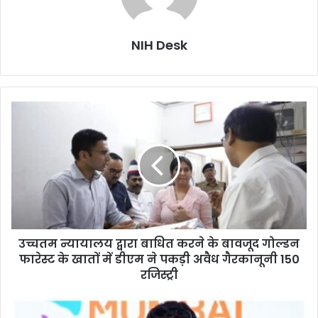
NIH Desk
उच्चतम
न्यायालय
द्वारा
बाधित
करने
के
बावजूद
गोल्डन
फारेस्ट
उच्चतम न्यायालय द्वारा बाधित करने के बावजूद गोल्डन
के
खातों
फारेस्ट के खातों में डीएम ने पकड़ी अवैध गैरकानूनी 150
में
रजिस्ट्री
डीएम
ने
अभय-
पकड़ी