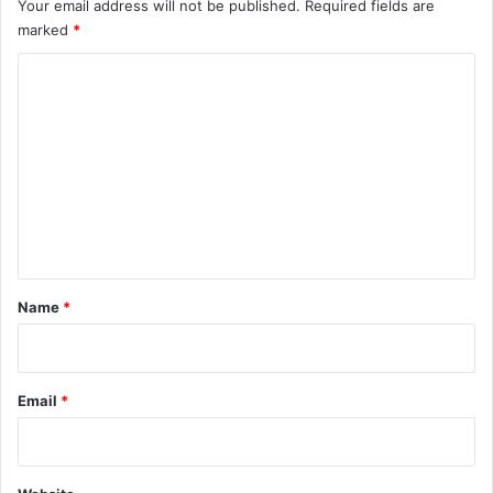
Your email address will not be published.
Required fields are
marked
*
C
o
m
m
e
n
t
*
Name
*
Email
*