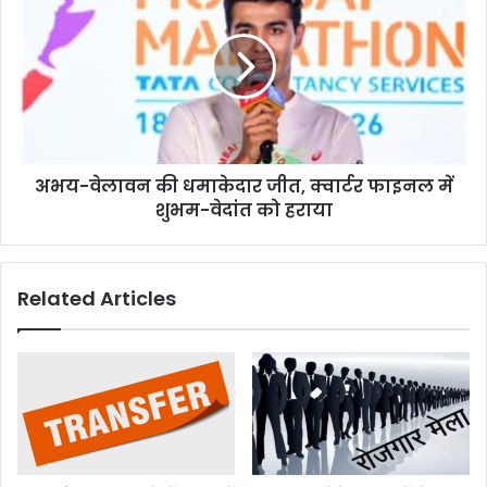
वेलावन
अवैध
की
गैरकानूनी
धमाकेदार
150
जीत,
रजिस्ट्री
क्वार्टर
फाइनल
में
शुभम-
अभय-वेलावन की धमाकेदार जीत, क्वार्टर फाइनल में
वेदांत
को
शुभम-वेदांत को हराया
हराया
Related Articles