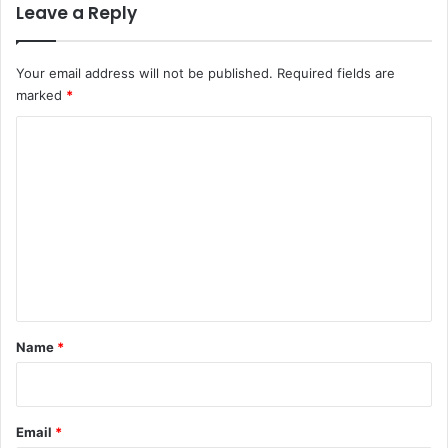
Leave a Reply
Your email address will not be published.
Required fields are
marked
*
C
o
m
m
e
n
t
*
Name
*
Email
*