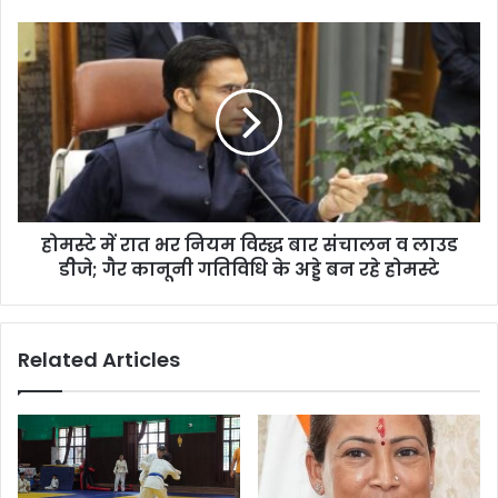
शिकंजा
कसता
होमस्टे
जारी
में
रात
भर
नियम
विस्द्ध
बार
संचालन
व
होमस्टे में रात भर नियम विस्द्ध बार संचालन व लाउड
लाउड
डीेजे;
डीेजे; गैर कानूनी गतिविधि के अड्डे बन रहे होमस्टे
गैर
कानूनी
गतिविधि
Related Articles
के
अड्डे
बन
रहे
होमस्टे