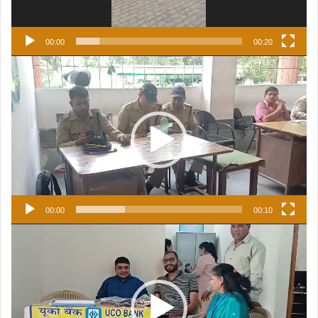
00:00
00:20
Video
Player
00:00
00:10
Video
Player