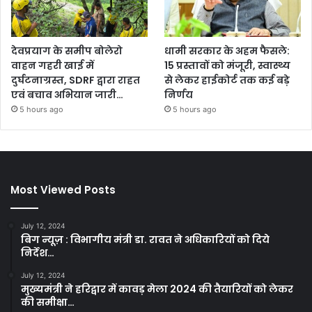
देवप्रयाग के समीप बोलेरो
धामी सरकार के अहम फैसले:
वाहन गहरी खाई में
15 प्रस्तावों को मंजूरी, स्वास्थ्य
दुर्घटनाग्रस्त, SDRF द्वारा राहत
से लेकर हाईकोर्ट तक कई बड़े
एवं बचाव अभियान जारी…
निर्णय
5 hours ago
5 hours ago
Most Viewed Posts
July 12, 2024
बिग न्यूज़ : विभागीय मंत्री डा. रावत ने अधिकारियों को दिये
निर्देश…
July 12, 2024
मुख्यमंत्री ने हरिद्वार में कावड़ मेला 2024 की तैयारियों को लेकर
की समीक्षा…