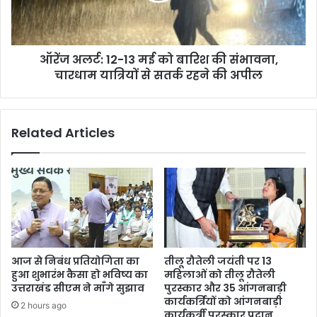
बारिश
की
संभावना,
ऑरेंज अलर्ट: 12-13 मई को बारिश की संभावना,
चारधाम
यात्रियों
चारधाम यात्रियों से सतर्क रहने की अपील
से
सतर्क
रहने
Related Articles
की
अपील
आज से निबंध प्रतियोगिता का
तीलू रौतेली जयंती पर 13
हुआ शुभारंभ कैसा हो भविष्य का
महिलाओं को तीलू रौतेली
उत्तराखंड सीएम ने माँगे सुझाव
पुरस्कार और 35 आंगनबाड़ी
कार्यकर्त्रियों को आंगनबाड़ी
2 hours ago
कार्यकर्त्री पुरस्कार प्रदान