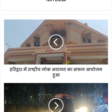
हरिद्वार
में
राष्ट्रीय
लोक
अदालत
का
सफल
आयोजन
हुआ
हरिद्वार में राष्ट्रीय लोक अदालत का सफल आयोजन
हुआ
ऑरेंज
अलर्ट:
12-
13
मई
को