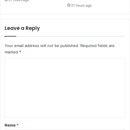
21 hours ago
Leave a Reply
Your email address will not be published.
Required fields are
marked
*
C
o
m
m
e
n
t
*
Name
*