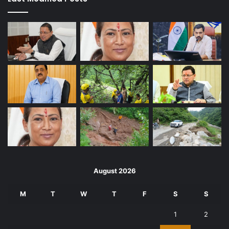
August 2026
M
T
W
T
F
S
S
1
2