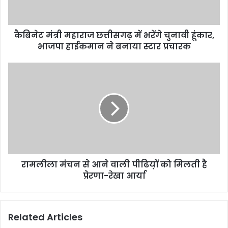
चुनावी
हूंकार,
भाजपा
कैबिनेट मंत्री महाराज छत्तीसगढ़ में भरेंगे चुनावी हूंकार,
हाईकमान
ने
भाजपा हाईकमान ने बनाया स्टार प्रचारक
बनाया
स्टार
रामलीला
प्रचारक
मंचन
से
आने
वाली
पीढिय़ों
को
मिलती
है
रामलीला मंचन से आने वाली पीढिय़ों को मिलती है
प्रेरणा-
रेखा
प्रेरणा-रेखा आर्या
आर्या
Related Articles