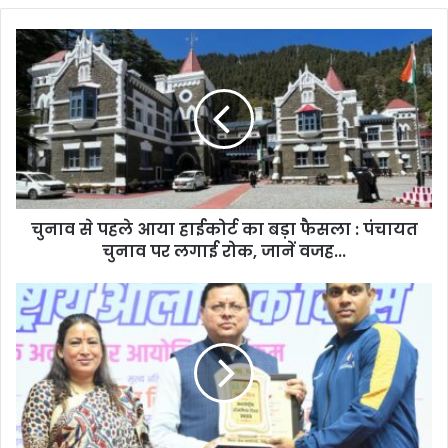
चुनाव
से
पहले
आया
हाईकोर्ट
का
बड़ा
फैसला
:
चुनाव से पहले आया हाईकोर्ट का बड़ा फैसला : पंचायत
पंचायत
चुनाव
चुनाव पर लगाई रोक, जानें वजह...
पर
लगाई
सीएम
रोक,
धामी
जानें
और
वजह...
मंत्री
रेखा
आर्या
ने
प्रदेश