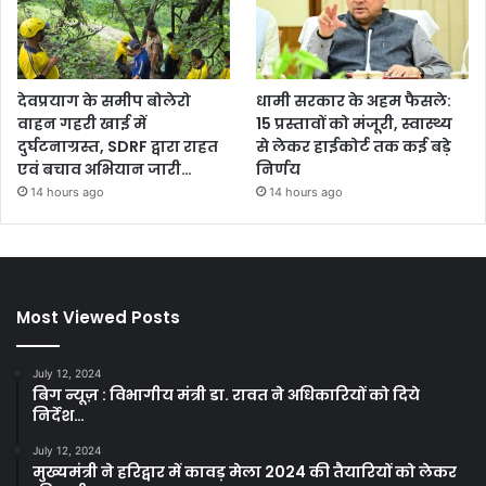
देवप्रयाग के समीप बोलेरो
धामी सरकार के अहम फैसले:
वाहन गहरी खाई में
15 प्रस्तावों को मंजूरी, स्वास्थ्य
दुर्घटनाग्रस्त, SDRF द्वारा राहत
से लेकर हाईकोर्ट तक कई बड़े
एवं बचाव अभियान जारी…
निर्णय
14 hours ago
14 hours ago
Most Viewed Posts
July 12, 2024
बिग न्यूज़ : विभागीय मंत्री डा. रावत ने अधिकारियों को दिये
निर्देश…
July 12, 2024
मुख्यमंत्री ने हरिद्वार में कावड़ मेला 2024 की तैयारियों को लेकर