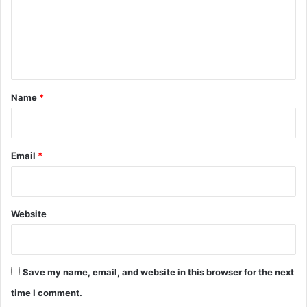
m
e
n
t
*
Name
*
Email
*
Website
Save my name, email, and website in this browser for the next
time I comment.