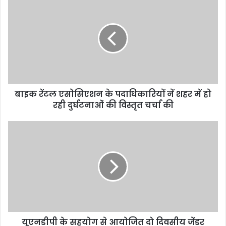
रेंटल
एसोसिएशन
के
पदाधिकारियों
नें
शहर
में
हो
बाइक रेंटल एसोसिएशन के पदाधिकारियों नें शहर में हो
रही
दुर्घटनाओं
रही दुर्घटनाओं की विस्तृत चर्चा की
की
विस्तृत
यूएनडीपी
चर्चा
के
की
सहयोग
से
आयोजित
दो
दिवसीय
जेंडर
रिस्पॉन्सिव
यूएनडीपी के सहयोग से आयोजित दो दिवसीय जेंडर
प्लानिंग