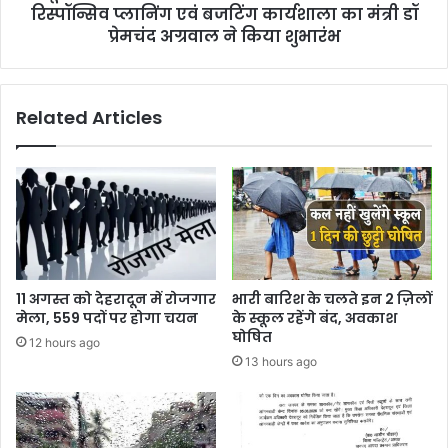
एवं
रिस्पॉन्सिव प्लानिंग एवं बजटिंग कार्यशाला का मंत्री डॉ
बजटिंग
प्रेमचंद अग्रवाल ने किया शुभारंभ
कार्यशाला
का
मंत्री
Related Articles
डॉ
प्रेमचंद
अग्रवाल
ने
किया
शुभारंभ
11 अगस्त को देहरादून में रोजगार
भारी बारिश के चलते इन 2 ज़िलों
मेला, 559 पदों पर होगा चयन
के स्कूल रहेंगे बंद, अवकाश
घोषित
12 hours ago
13 hours ago