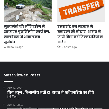
मुख्यमंत्री की मॉनिटरिंग में
उत्तराखंड वन महकमे में
राहत एवं पुनर्निर्माण कार्य तेज,
तबादलों की बौछार, शासन ने
मालदेवता में आवागमन
जारी किए नई जिम्मेदारियों के
सुरक्षित
आदेश
18 hours ago
19 hours ago
Most Viewed Posts
July 12, 2024
बिग न्यूज़ : विभागीय मंत्री डा. रावत ने अधिकारियों को दिये
निर्देश…
July 12, 2024