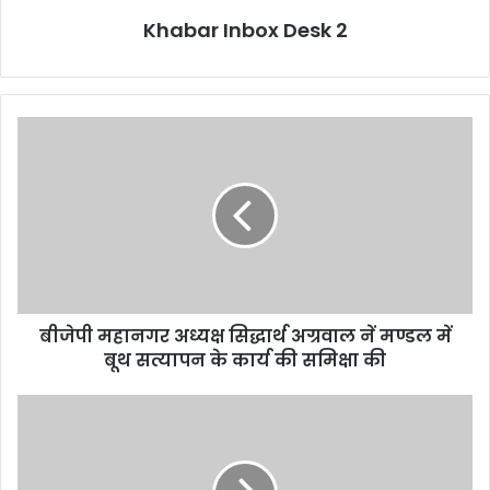
Khabar Inbox Desk 2
बीजेपी
महानगर
अध्यक्ष
सिद्धार्थ
अग्रवाल
नें
मण्डल
में
बूथ
बीजेपी महानगर अध्यक्ष सिद्धार्थ अग्रवाल नें मण्डल में
सत्यापन
के
बूथ सत्यापन के कार्य की समिक्षा की
कार्य
की
Big
समिक्षा
News
की
:
दिल्ली