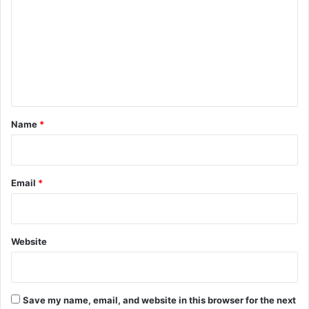
m
m
e
n
t
*
Name
*
Email
*
Website
Save my name, email, and website in this browser for the next