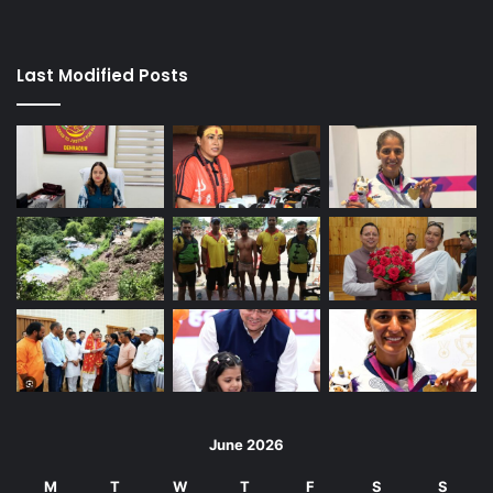
Last Modified Posts
June 2026
M
T
W
T
F
S
S