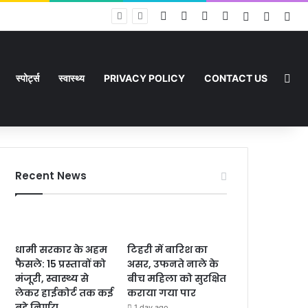
Facebook
X
YouTube
Instagram
Log In
Random
Sid
Ran
स्पोर्ट्स
स्वास्थ्य
PRIVACY POLICY
CONTACT US
Recent News
धामी सरकार के अहम
टिहरी में बारिश का
फैसले: 15 प्रस्तावों को
असर, उफनते नाले के
मंजूरी, स्वास्थ्य से
बीच महिला को सुरक्षित
लेकर हाईकोर्ट तक कई
कराया गया पार
बड़े निर्णय
1 day ago