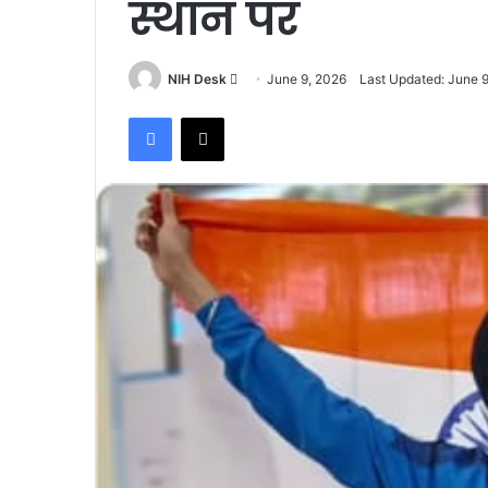
स्थान पर
Send
NIH Desk
June 9, 2026
Last Updated: June 
an
Facebook
X
email