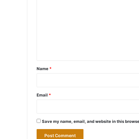
C
o
m
m
e
n
t
*
Name
*
Email
*
Save my name, email, and website in this browse