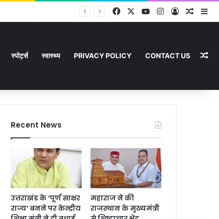
Facebook
X
YouTube
Instagram
Log In
Random
Si
Ra
स्पोर्ट्स
स्वास्थ्य
PRIVACY POLICY
CONTACT US
Recent News
उत्तराखंड के ‘पूर्ण साक्षर
महाराज ने की
राज्य’ बनने पर केन्द्रीय
राजस्थान के मुख्यमंत्री
शिक्षा मंत्री ने दी बधाई
से शिष्टाचार भेंट