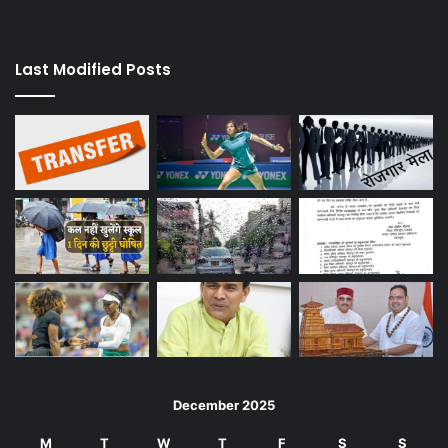
Last Modified Posts
December 2025
M
T
W
T
F
S
S