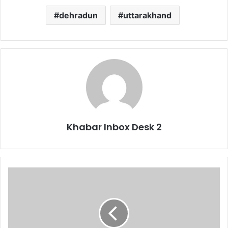
dehradun
uttarakhand
Khabar Inbox Desk 2
यहाँ
पड़ा
इनकम
टैक्स
टीम
का