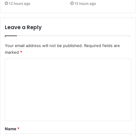
12 hours ago
15 hours ago
Leave a Reply
Your email address will not be published.
Required fields are
marked
*
C
o
m
m
e
n
t
*
Name
*