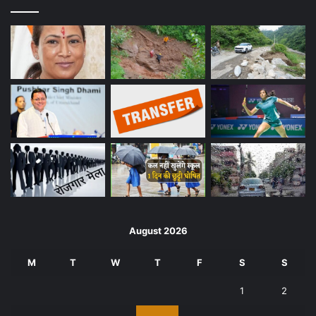
August 2026
M
T
W
T
F
S
S
1
2