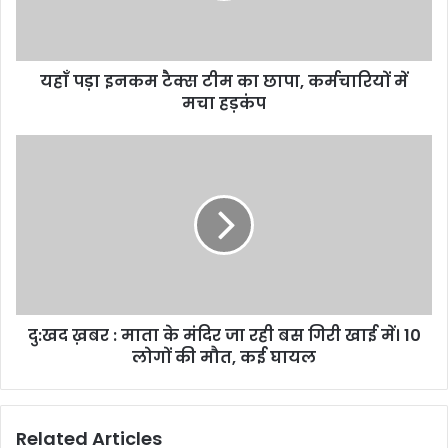
छापा,
कर्मचारियों
में
यहाँ पड़ा इनकम टैक्स टीम का छापा, कर्मचारियों में
मचा
हड़कंप
मचा हड़कंप
दु:खद
ख़बर
:
माता
के
मंदिर
जा
रही
बस
दु:खद ख़बर : माता के मंदिर जा रही बस गिरी खाई में। 10
गिरी
खाई
लोगों की मौत, कई घायल
में।
10
लोगों
Related Articles
की