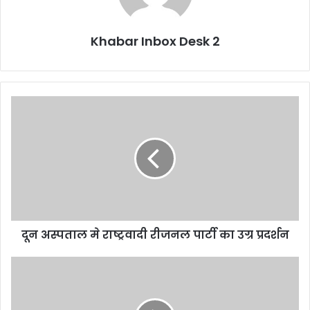
Khabar Inbox Desk 2
दून
अस्पताल
मे
राष्ट्रवादी
रीजनल
पार्टी
का
उग्र
प्रदर्शन
दून अस्पताल मे राष्ट्रवादी रीजनल पार्टी का उग्र प्रदर्शन
रूहमा
रेहान
ने
किया