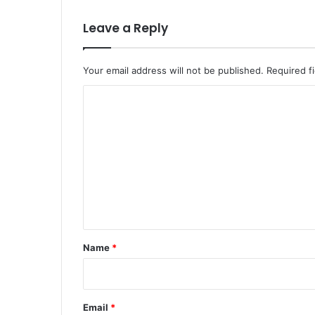
Leave a Reply
Your email address will not be published.
Required f
C
o
m
m
e
n
t
*
Name
*
Email
*