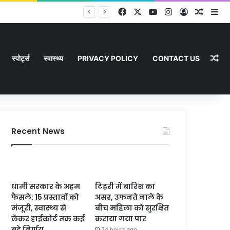
Facebook
X
YouTube
Instagram
Log In
Random
Si
Ra
स्पोर्ट्स
स्वास्थ्य
PRIVACY POLICY
CONTACT US
Recent News
धामी सरकार के अहम
टिहरी में बारिश का
फैसले: 15 प्रस्तावों को
असर, उफनते नाले के
मंजूरी, स्वास्थ्य से
बीच महिला को सुरक्षित
लेकर हाईकोर्ट तक कई
कराया गया पार
बड़े निर्णय
24 hours ago