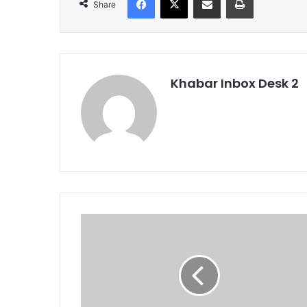
Share
Khabar Inbox Desk 2
वात्सल्य
योजना:लाभार्थियों
के
खातों
में
पहुंची
सहायता