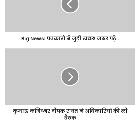
जुड़ी
ख़बर!
जरूर
पढ़े..
Big News: पत्रकारों से जुड़ी ख़बर! जरूर पढ़े..
कुमाऊं
कमिश्नर
दीपक
रावत
ने
अधिकारियों
की
ली
बैठक
कुमाऊं कमिश्नर दीपक रावत ने अधिकारियों की ली
बैठक