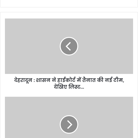
देहरादून
:
शासन
ने
हाईकोर्ट
में
तैनात
की
नई
देहरादून : शासन ने हाईकोर्ट में तैनात की नई टीम,
टीम,
देखिए
देखिए लिस्ट...
लिस्ट...
बड़ी
ख़बर
:
8.50
ग्राम
स्मैक