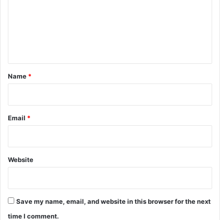
m
e
n
t
*
Name
*
Email
*
Website
Save my name, email, and website in this browser for the next
time I comment.