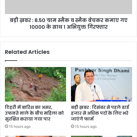
व
स्मैक
बेचकर
बड़ी ख़बर : 8.50 ग्राम स्मैक व स्मैक बेचकर कमाए गए
कमाए
गए
10000 के साथ 1 अभियुक्त गिरफ्तार
10000
के
साथ
Related Articles
1
अभियुक्त
गिरफ्तार
टिहरी में बारिश का असर,
बड़ी ख़बर : दिसंबर से पहले ढाई
उफनते नाले के बीच महिला को
हजार से अधिक पदों के लिए भरे
सुरक्षित कराया गया पार
जाएंगे फार्म
15 hours ago
15 hours ago