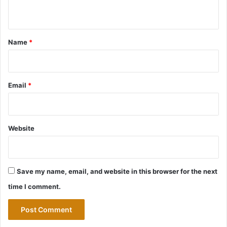
n
t
*
Name
*
Email
*
Website
Save my name, email, and website in this browser for the next
time I comment.