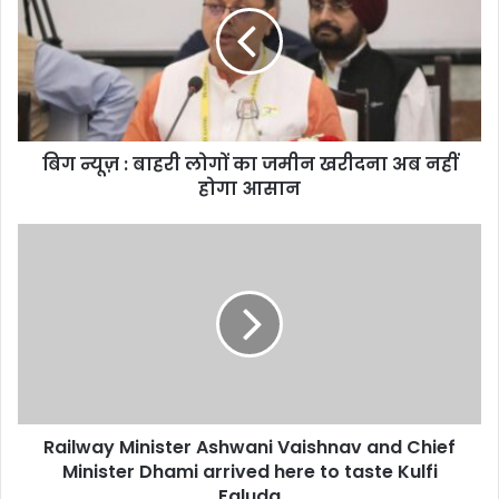
बाहरी
लोगों
का
जमीन
खरीदना
अब
बिग न्यूज़ : बाहरी लोगों का जमीन खरीदना अब नहीं
नहीं
होगा
होगा आसान
आसान
Railway
Minister
Ashwani
Vaishnav
and
Chief
Minister
Dhami
arrived
Railway Minister Ashwani Vaishnav and Chief
here
to
Minister Dhami arrived here to taste Kulfi
taste
Faluda