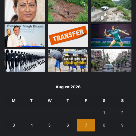
August 2026
M
T
W
T
F
S
S
1
2
3
4
5
6
7
8
9