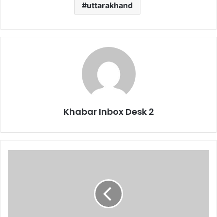
uttarakhand
Khabar Inbox Desk 2
पेंशन
के
लिए
1
अप्रैल
से
बदल