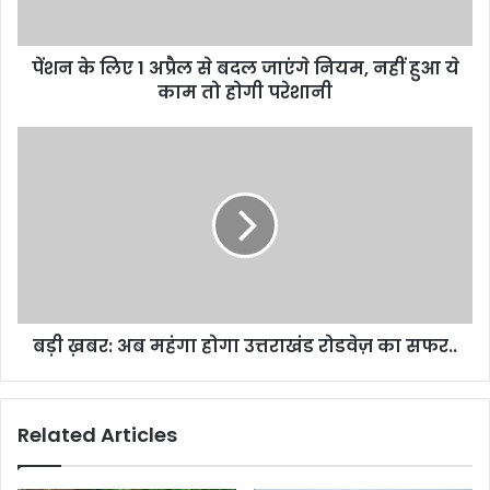
जाएंगे
नियम,
पेंशन के लिए 1 अप्रैल से बदल जाएंगे नियम, नहीं हुआ ये
नहीं
हुआ
काम तो होगी परेशानी
ये
काम
बड़ी
तो
ख़बर:
होगी
अब
परेशानी
महंगा
होगा
उत्तराखंड
रोडवेज़
का
सफर..
बड़ी ख़बर: अब महंगा होगा उत्तराखंड रोडवेज़ का सफर..
Related Articles