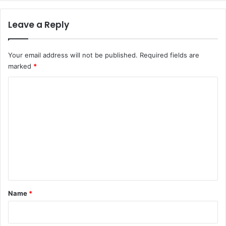
Leave a Reply
Your email address will not be published.
Required fields are
marked
*
C
o
m
m
e
n
t
*
Name
*