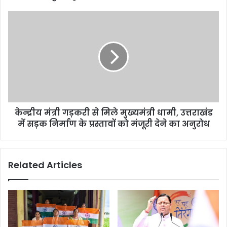
नहीं
हुआ
केन्द्रीय
खुलासा
मंत्री
तो
गड़करी
इन
से
पर
मिले
हो
मुख्यमंत्री
कार्रवाई
धामी,
उत्तराखंड
में
केन्द्रीय मंत्री गड़करी से मिले मुख्यमंत्री धामी, उत्तराखंड
सड़क
निर्माण
में सड़क निर्माण के प्रस्तावों को मंजूरी देने का अनुरोध
के
प्रस्तावों
को
Related Articles
मंजूरी
देने
का
अनुरोध