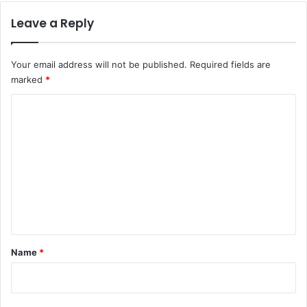
Leave a Reply
Your email address will not be published.
Required fields are
marked
*
C
o
m
m
e
n
t
*
Name
*