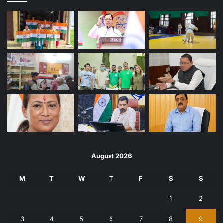
August 2026
M
T
W
T
F
S
S
1
2
3
4
5
6
7
8
9