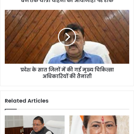
बजे तक यात्री वाहनों की आवाजाही पर रोक
बजे
तक
प्रदेश
यात्री
के
वाहनों
सात
की
जिलों
आवाजाही
में
पर
की
रोक
गई
मुख्य
चिकित्सा
प्रदेश के सात जिलों में की गई मुख्य चिकित्सा
अधिकारियों
की
अधिकारियों की तैनाती
तैनाती
Related Articles