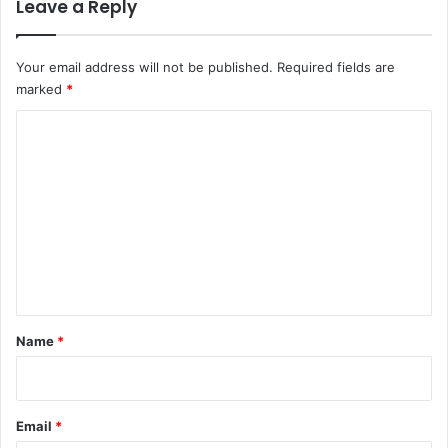
Leave a Reply
Your email address will not be published.
Required fields are
marked
*
C
o
m
m
e
n
t
*
Name
*
Email
*