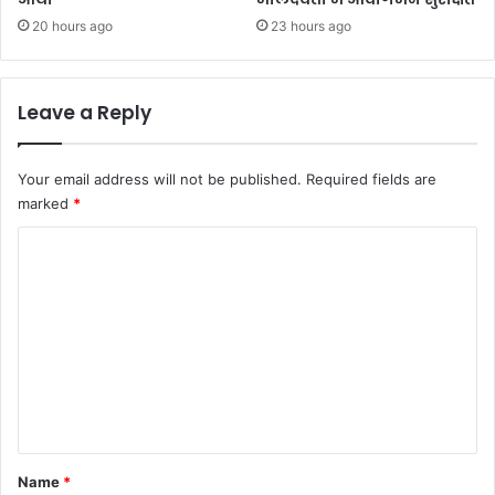
20 hours ago
23 hours ago
Leave a Reply
Your email address will not be published.
Required fields are
marked
*
C
o
m
m
e
n
t
*
Name
*