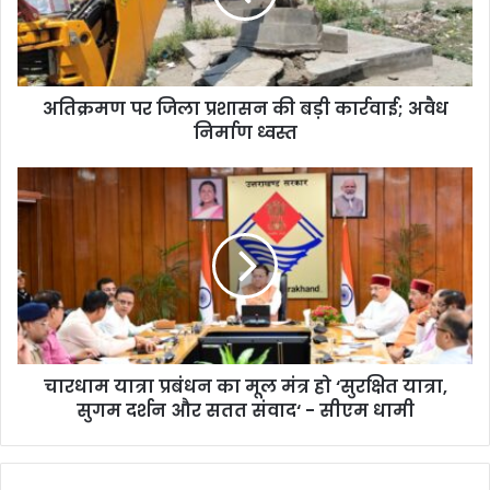
बड़ी
कार्रवाई;
अवैध
निर्माण
अतिक्रमण पर जिला प्रशासन की बड़ी कार्रवाई; अवैध
ध्वस्त
निर्माण ध्वस्त
चारधाम
यात्रा
प्रबंधन
का
मूल
मंत्र
हो
‘सुरक्षित
यात्रा,
चारधाम यात्रा प्रबंधन का मूल मंत्र हो ‘सुरक्षित यात्रा,
सुगम
दर्शन
सुगम दर्शन और सतत संवाद‘ - सीएम धामी
और
सतत
संवाद‘