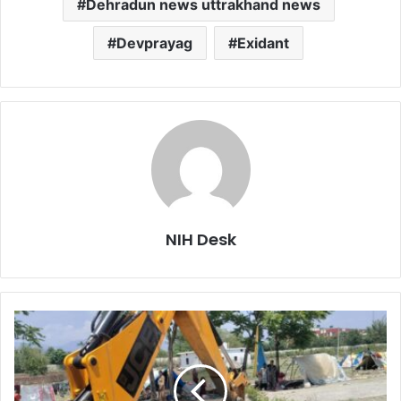
Dehradun news uttrakhand news
Devprayag
Exidant
NIH Desk
अतिक्रमण
पर
जिला
प्रशासन
की