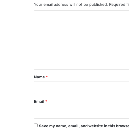
Your email address will not be published.
Required f
C
o
m
m
e
n
t
*
Name
*
Email
*
Save my name, email, and website in this browse