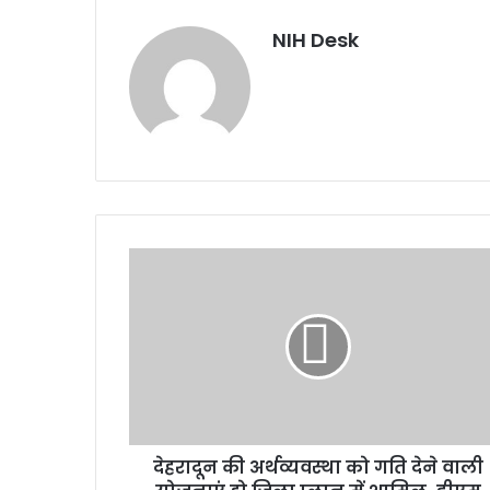
NIH Desk
देहरादून
की
अर्थव्यवस्था
को
गति
देने
वाली
योजनाएं
हो
देहरादून की अर्थव्यवस्था को गति देने वाली
जिला
प्लान