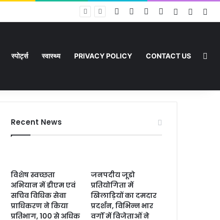
Facebook
X
YouTube
Instagram
Log In
Random
Sid
ा
Ran
स्पोर्ट्स
स्वास्थ्य
PRIVACY POLICY
CONTACT US
Recent News
विशेष स्वच्छता
जनपदीय जूडो
अभियान में डीएम एवं
प्रतियोगिता में
सचिव विधिक सेवा
खिलाड़ियों का दमदार
प्राधिकरण ने किया
प्रदर्शन, विभिन्न भार
प्रतिभाग, 100 से अधिक
वर्गों में विजेताओं ने