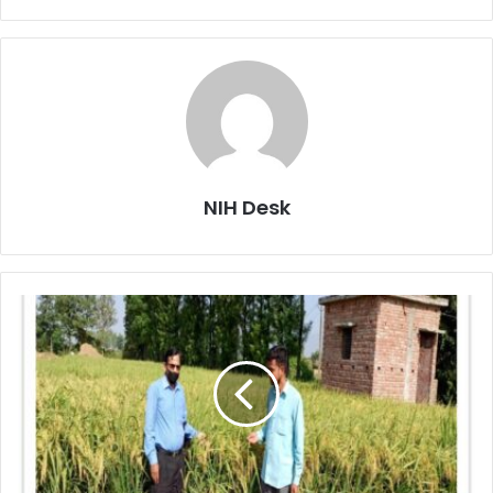
NIH Desk
हाइब्रिड
धान
बीजों
ने
बदली
किसानों
की
तस्वीर