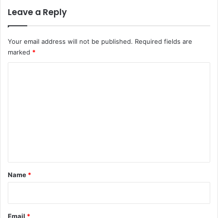
Leave a Reply
Your email address will not be published.
Required fields are
marked
*
C
o
m
m
e
n
t
*
Name
*
Email
*