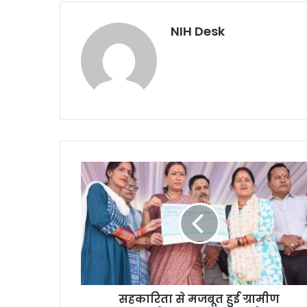
NIH Desk
सहकारिता
से
मजबूत
हुई
ग्रामीण
अर्थव्यवस्था
:
रेखा
आर्या
सहकारिता से मजबूत हुई ग्रामीण