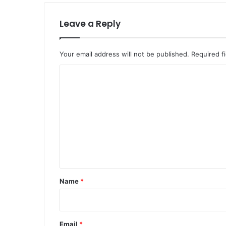
Leave a Reply
Your email address will not be published.
Required f
C
o
m
m
e
n
t
*
Name
*
Email
*