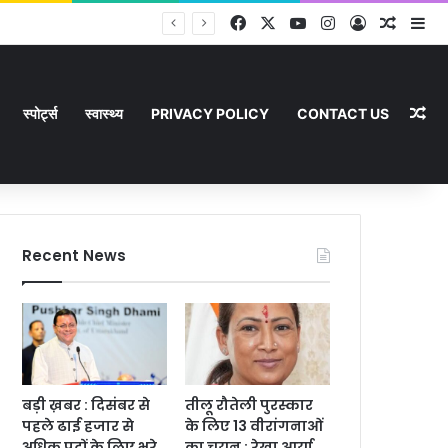
Facebook
X
YouTube
Instagram
Log In
Random
Si
Ra
स्पोर्ट्स
स्वास्थ्य
PRIVACY POLICY
CONTACT US
Recent News
बड़ी ख़बर : दिसंबर से
तीलू रौतेली पुरस्कार
पहले ढाई हजार से
के लिए 13 वीरांगनाओं
अधिक पदों के लिए भरे
का चयन : रेखा आर्या