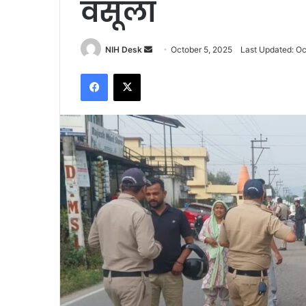
वसूला
Send
NIH Desk
October 5, 2025
Last Updated: Oc
an
Facebook
X
email