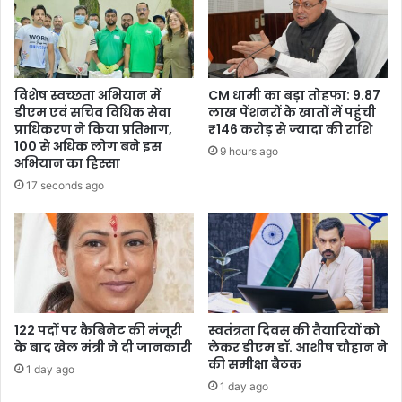
विशेष स्वच्छता अभियान में
CM धामी का बड़ा तोहफा: 9.87
डीएम एवं सचिव विधिक सेवा
लाख पेंशनरों के खातों में पहुंची
प्राधिकरण ने किया प्रतिभाग,
₹146 करोड़ से ज्यादा की राशि
100 से अधिक लोग बने इस
9 hours ago
अभियान का हिस्सा
17 seconds ago
122 पदों पर कैबिनेट की मंजूरी
स्वतंत्रता दिवस की तैयारियों को
के बाद खेल मंत्री ने दी जानकारी
लेकर डीएम डॉ. आशीष चौहान ने
की समीक्षा बैठक
1 day ago
1 day ago