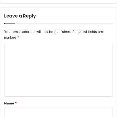
Leave a Reply
Your email address will not be published.
Required fields are
marked
*
C
o
m
m
e
n
t
*
Name
*