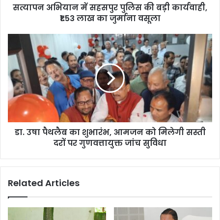
सत्यापन अभियान में सहसपुर पुलिस की बड़ी कार्यवाही,
लाख
का
₹1.53 लाख का जुर्माना वसूला
जुर्माना
वसूला
डा.
उषा
पैथलैब
का
शुभारंभ,
आमजन
को
मिलेगी
सस्ती
डा. उषा पैथलैब का शुभारंभ, आमजन को मिलेगी सस्ती
दरों
पर
दरों पर गुणवत्तायुक्त जांच सुविधा
गुणवत्तायुक्त
जांच
सुविधा
Related Articles