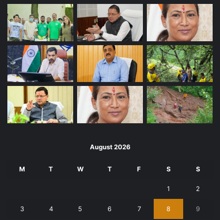
August 2026
M
T
W
T
F
S
S
1
2
3
4
5
6
7
8
9