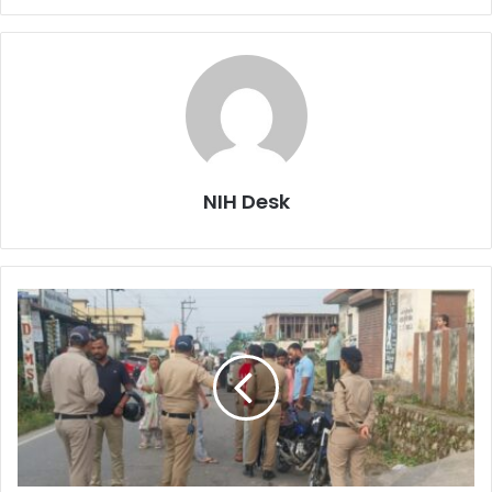
NIH Desk
सत्यापन
अभियान
में
सहसपुर
पुलिस
की
बड़ी
कार्यवाही,
₹1.53