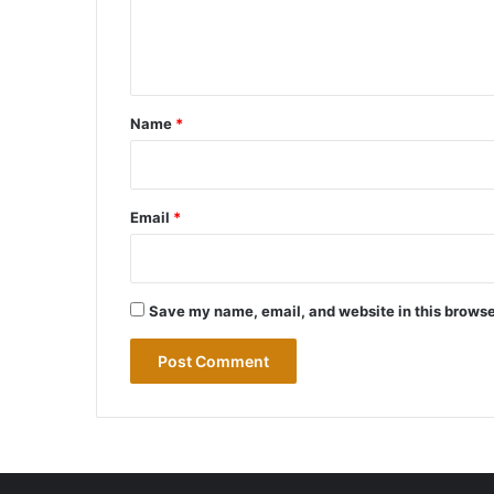
e
n
t
*
Name
*
Email
*
Save my name, email, and website in this browse