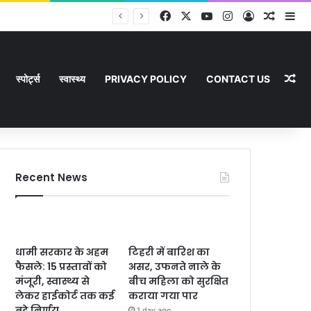
Facebook
X
YouTube
Instagram
Log In
Random
Si
Ra
स्पोर्ट्स
स्वास्थ्य
PRIVACY POLICY
CONTACT US
Recent News
धामी सरकार के अहम
टिहरी में बारिश का
फैसले: 15 प्रस्तावों को
असर, उफनते नाले के
मंजूरी, स्वास्थ्य से
बीच महिला को सुरक्षित
लेकर हाईकोर्ट तक कई
कराया गया पार
बड़े निर्णय
1 day ago