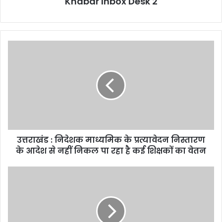
Khabar Inbox Desk 2
उत्तराखंड
:
निदेशक
माध्यमिक
के
प्रत्यावेदन
निस्तारण
के
आदेश
उत्तराखंड : निदेशक माध्यमिक के प्रत्यावेदन निस्तारण
से
नहीं
के आदेश से नहीं निकल पा रहा है कई शिक्षकों का वेतन
निकल
पा
भारत
रहा
के
है
लिए
कई
अद्भुत
शिक्षकों
और