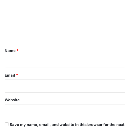
m
m
e
n
t
*
Name
*
Email
*
Website
Save my name, email, and website in this browser for the next