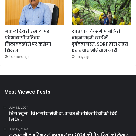
नकली डेयरी उत्पादों पर
देवप्रयाग के समीप बोलेरो
प्रदेशव्यापी प्रतिबंध,
वाहन गहरी खाई में
मिलावटखोरों पर कसेगा
दुर्घटनाग्रस्त, SDRF द्वारा राहत
शिकंजा
एवं बचाव अभियान जारी…
24 hours ago
1 day ago
Most Viewed Posts
July 12, 2024
बिग न्यूज़ : विभागीय मंत्री डा. रावत ने अधिकारियों को दिये
निर्देश…
July 12, 2024
मुख्यमंत्री ने हरिद्वार में कावड़ मेला 2024 की तैयारियों को लेकर