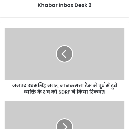
Khabar Inbox Desk 2
जनपद
उधमसिंह
नगर,
नानकमत्ता
डैम
में
पूर्व
में
डूबे
जनपद उधमसिंह नगर, नानकमत्ता डैम में पूर्व में डूबे
व्यक्ति
के
व्यक्ति के शव को SDRF ने किया रिकवर।
शव
को
Uttarakhand
SDRF
election
ने
2022:
किया
कांग्रेस
रिकवर।
में