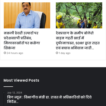
नकली डेयरी उत्पादों पर
देवप्रयाग के समीप बोलेरो
प्रदेशव्यापी प्रतिबंध,
वाहन गहरी खाई में
मिलावटखोरों पर कसेगा
दुर्घटनाग्रस्त, SDRF द्वारा राहत
शिकंजा
एवं बचाव अभियान जारी…
24 hours ago
1 day ago
Most Viewed Posts
July 12, 2024
बिग न्यूज़ : विभागीय मंत्री डा. रावत ने अधिकारियों को दिये
निर्देश…