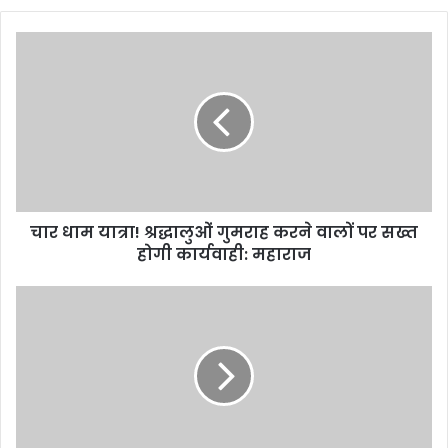
चार
धाम
यात्रा!
श्रद्धालुओं
गुमराह
करने
वालों
पर
सख्त
चार धाम यात्रा! श्रद्धालुओं गुमराह करने वालों पर सख्त
होगी
कार्यवाही:
होगी कार्यवाही: महाराज
महाराज
ब्रेकिंग:
मुकेश
अंबानी
बने
एशिया
के
पहले
और