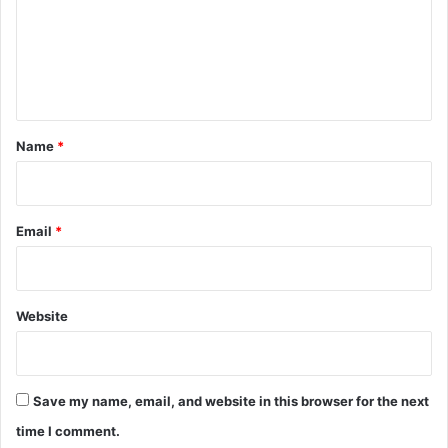
m
e
n
t
*
Name
*
Email
*
Website
Save my name, email, and website in this browser for the next
time I comment.