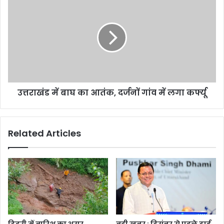
नेताओं
में
से
बाघ
की
का
मुलाकात
आतंक,
दर्जनों
गांव
में
लगा
उत्तराखंड में बाघ का आतंक, दर्जनों गांव में लगा कर्फ्यू
कर्फ्यू
Related Articles
टिहरी में बारिश का असर,
बड़ी ख़बर : दिसंबर से पहले ढाई