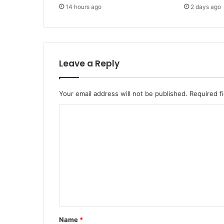
14 hours ago
2 days ago
Leave a Reply
Your email address will not be published.
Required f
C
o
m
m
e
n
t
*
Name
*