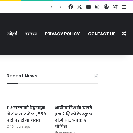
Facebook
X
YouTube
Instagram
Log In
Random
Si
Ra
स्पोर्ट्स
स्वास्थ्य
PRIVACY POLICY
CONTACT US
Recent News
11 अगस्त को देहरादून
भारी बारिश के चलते
में रोजगार मेला, 559
इन 2 ज़िलों के स्कूल
पदों पर होगा चयन
रहेंगे बंद, अवकाश
घोषित
10 hours ago
10 hours ago