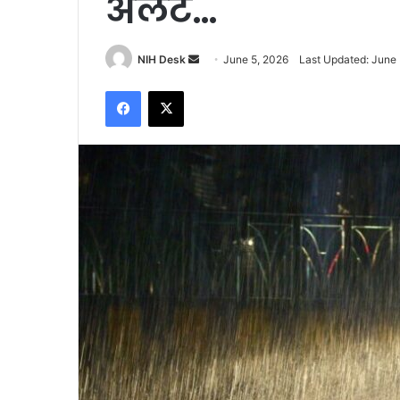
अलर्ट…
Send
NIH Desk
June 5, 2026
Last Updated: June 
an
Facebook
X
email