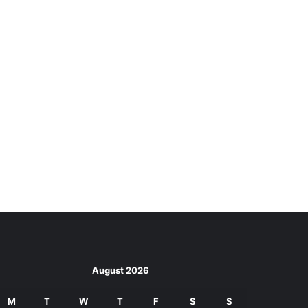
August 2026
M
T
W
T
F
S
S