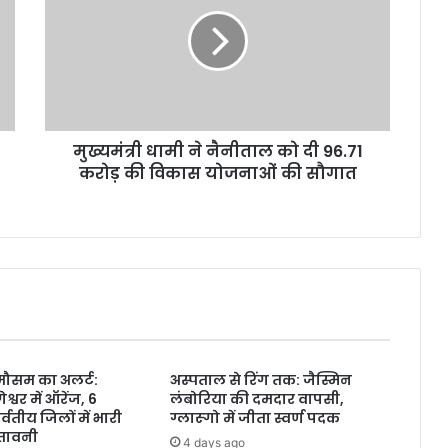
ने
नैनीताल
को
दी
96.71
करोड़
की
मुख्यमंत्री धामी ने नैनीताल को दी 96.71
विकास
योजनाओं
करोड़ की विकास योजनाओं की सौगात
की
सौगात
ं मौसम का अलर्ट:
अस्पताल से रिंग तक: जैस्मिन
श्वर में ऑरेंज, 6
लंबोरिया की दमदार वापसी,
वतीय जिलों में भारी
ग्लास्गो में जीता स्वर्ण पदक
ेतावनी
4 days ago