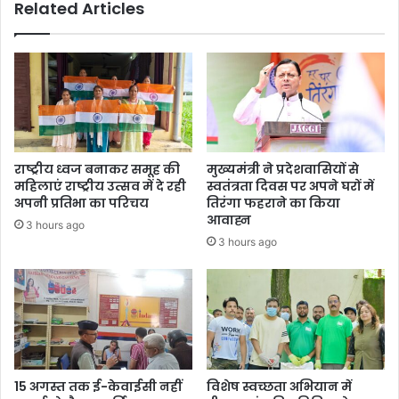
Related Articles
बदमाश
हुए
घायल,गिरफ्तार
राष्ट्रीय ध्वज बनाकर समूह की
मुख्यमंत्री ने प्रदेशवासियों से
महिलाएं राष्ट्रीय उत्सव में दे रही
स्वतंत्रता दिवस पर अपने घरों में
अपनी प्रतिभा का परिचय
तिरंगा फहराने का किया
आवाह्न
3 hours ago
3 hours ago
15 अगस्त तक ई-केवाईसी नहीं
विशेष स्वच्छता अभियान में