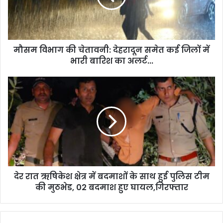
समेत
कई
जिलों
में
मौसम विभाग की चेतावनी: देहरादून समेत कई जिलों में
भारी
बारिश
भारी बारिश का अलर्ट...
का
अलर्ट...
देर
रात
ऋषिकेश
क्षेत्र
में
बदमाशों
के
साथ
हुई
देर रात ऋषिकेश क्षेत्र में बदमाशों के साथ हुई पुलिस टीम
पुलिस
टीम
की मुठभेड, 02 बदमाश हुए घायल,गिरफ्तार
की
मुठभेड,
02