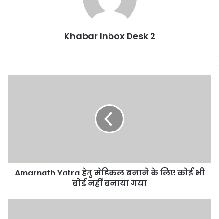
Khabar Inbox Desk 2
Amarnath
Yatra
हेतु
मेडिकल
बनाने
के
लिए
कोई
भी
Amarnath Yatra हेतु मेडिकल बनाने के लिए कोई भी
बोर्ड
नहीं
बोर्ड नहीं बनाया गया
बनाया
गया
महाराज
: