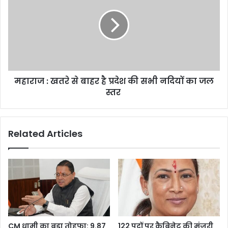
खतरे
से
बाहर
है
प्रदेश
की
सभी
महाराज : खतरे से बाहर है प्रदेश की सभी नदियों का जल
नदियों
का
स्तर
जल
स्तर
Related Articles
CM धामी का बड़ा तोहफा: 9.87
122 पदों पर कैबिनेट की मंजूरी