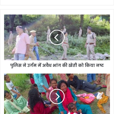
पुलिस
ने
उर्गम
में
अवैध
भांग
की
खेती
को
पुलिस ने उर्गम में अवैध भांग की खेती को किया नष्ट
किया
नष्ट
श्रद्धालुओं
से
भरी
ट्रैक्टर-
ट्रॉली
को
कंटेनर
ट्रक