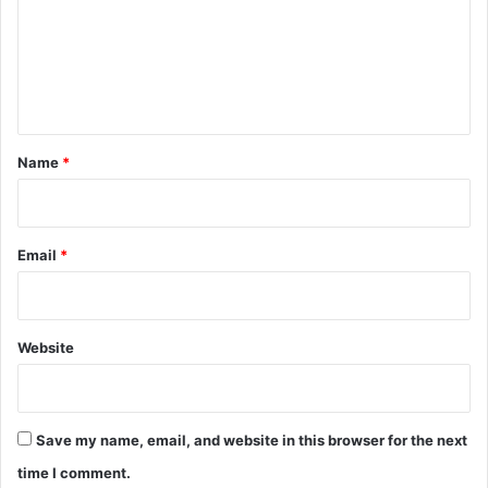
m
e
n
t
*
Name
*
Email
*
Website
Save my name, email, and website in this browser for the next
time I comment.