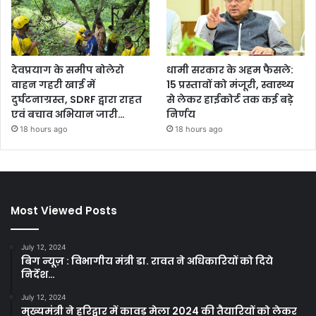
देवप्रयाग के समीप बोलेरो
धामी सरकार के अहम फैसले:
वाहन गहरी खाई में
15 प्रस्तावों को मंजूरी, स्वास्थ्य
दुर्घटनाग्रस्त, SDRF द्वारा राहत
से लेकर हाईकोर्ट तक कई बड़े
एवं बचाव अभियान जारी…
निर्णय
18 hours ago
18 hours ago
Most Viewed Posts
July 12, 2024
बिग न्यूज़ : विभागीय मंत्री डा. रावत ने अधिकारियों को दिये
निर्देश…
July 12, 2024
मुख्यमंत्री ने हरिद्वार में कावड़ मेला 2024 की तैयारियों को लेकर