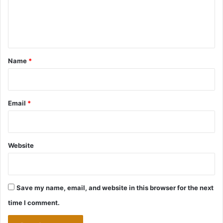
e
n
t
*
Name
*
Email
*
Website
Save my name, email, and website in this browser for the next
time I comment.