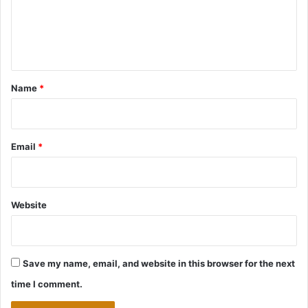
m
e
n
t
*
Name
*
Email
*
Website
Save my name, email, and website in this browser for the next
time I comment.