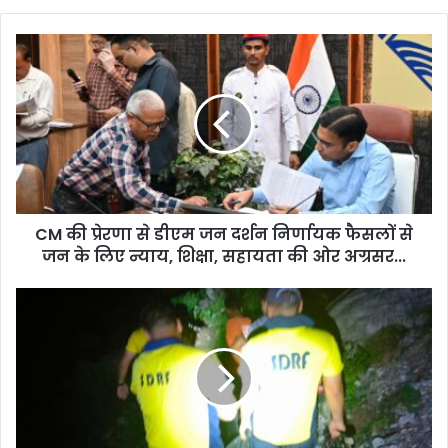
CM
की
प्रेरणा
से
डीएम
जन
दर्शन
निर्णायक
फैसलों
CM की प्रेरणा से डीएम जन दर्शन निर्णायक फैसलों से
से
जन
जन के लिए न्याय, शिक्षा, सहायता की ओर अग्रसर...
के
लिए
चमोली
न्याय,
के
शिक्षा,
पनाई
सहायता
गांव
की
में
ओर
बड़ा
अग्रसर...
हादसा,
SDRF