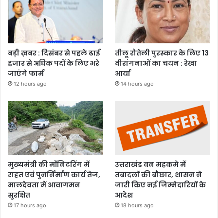
बड़ी ख़बर : दिसंबर से पहले ढाई
तीलू रौतेली पुरस्कार के लिए 13
हजार से अधिक पदों के लिए भरे
वीरांगनाओं का चयन : रेखा
जाएंगे फार्म
आर्या
12 hours ago
14 hours ago
मुख्यमंत्री की मॉनिटरिंग में
उत्तराखंड वन महकमे में
राहत एवं पुनर्निर्माण कार्य तेज,
तबादलों की बौछार, शासन ने
मालदेवता में आवागमन
जारी किए नई जिम्मेदारियों के
सुरक्षित
आदेश
17 hours ago
18 hours ago