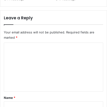
Leave a Reply
Your email address will not be published.
Required fields are
marked
*
C
o
m
m
e
n
t
*
Name
*