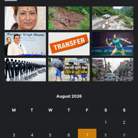
August 2026
M
T
W
T
F
S
S
1
2
3
4
5
6
7
8
9