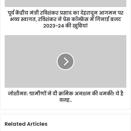
आगमन
पर
पूर्व केंद्रीय मंत्री रविशंकर प्रसाद का देहरादून आगमन पर
भव्य
स्वागत,
भव्य स्वागत, रविशंकर ने प्रेस कॉन्फ्रेंस में गिनाई बजट
रविशंकर
2023-24 की खूबियां
ने
प्रेस
जोशीमठ:
कॉन्फ्रेंस
ग्रामीणों
में
ने
गिनाई
दी
बजट
क्रमिक
2023-
अनशन
24
की
की
धमकी!
खूबियां
ये
जोशीमठ: ग्रामीणों ने दी क्रमिक अनशन की धमकी! ये है
है
वजह..
वजह..
Related Articles